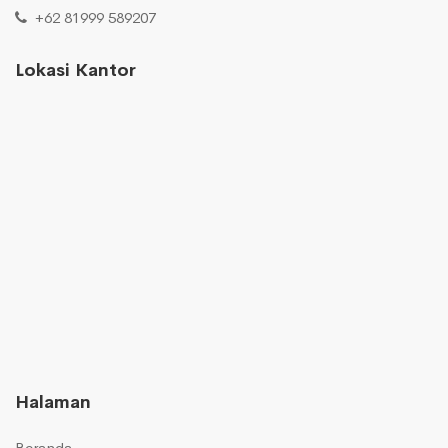
+62 81999 589207
Lokasi Kantor
Halaman
Beranda